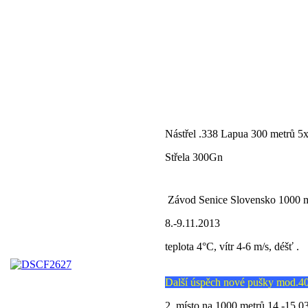
Nástřel .338 Lapua 300 metrů 5
Střela 300Gn
Závod Senice Slovensko 1000 m
8.-9.11.2013
teplota 4°C, vítr 4-6 m/s, déšť .
Další úspěch nové pušky mod.
2. místo na 1000 metrů 14.-15.0