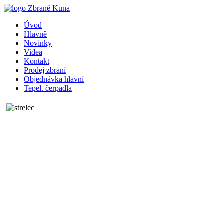
Úvod
Hlavně
Novinky
Videa
Kontakt
Prodej zbraní
Objednávka hlavní
Tepel. čerpadla